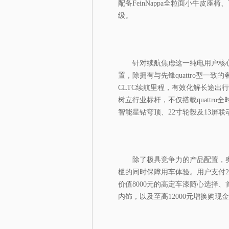
配备FeinNappa全粒面小牛皮
级。
针对续航焦虑这一纯电用户核
置，除拥有与先锋quattro型一致
CLTC续航里程，有效化解长途出行
树立行业标杆，不仅搭载quattr
智能星钻穹顶、22寸轮毂及13屏
除了极具竞争力的产品配置，
槛的同时保障用车体验。用户支付2
价值8000元的高定车漆随心选择、首
内饰，以及至高12000元增换购