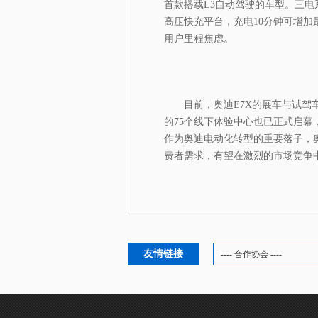
首款搭载L3自动驾驶的车型。三电
高压快充平台，充电10分钟可增加最
用户里程焦虑。
目前，奥迪E7X的展车与试驾
的75个线下体验中心也已正式启
作为奥迪电动化转型的重要落子，奥
费者需求，有望在激烈的市场竞争
友情链接
---- 合作协会 ----