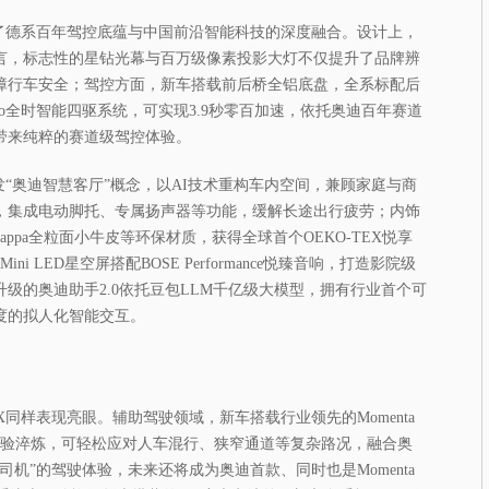
现了德系百年驾控底蕴与中国前沿智能科技的深度融合。设计上，
言，标志性的星钻光幕与百万级像素投影大灯不仅提升了品牌辨
障行车安全；驾控方面，新车搭载前后桥全铝底盘，全系标配后
tro全时智能四驱系统，可实现3.9秒零百加速，依托奥迪百年赛道
带来纯粹的赛道级驾控体验。
发“奥迪智慧客厅”概念，以AI技术重构车内空间，兼顾家庭与商
，集成电动脚托、专属扬声器等功能，缓解长途出行疲劳；内饰
inNappa全粒面小牛皮等环保材质，获得全球首个OEKO-TEX悦享
ni LED星空屏搭配BOSE Performance悦臻音响，打造影院级
级的奥迪助手2.0依托豆包LLM千亿级大模型，拥有行业首个可
度的拟人化智能交互。
X同样表现亮眼。辅助驾驶领域，新车搭载行业领先的Momenta
经验淬炼，可轻松应对人车混行、狭窄通道等复杂路况，融合奥
机”的驾驶体验，未来还将成为奥迪首款、同时也是Momenta