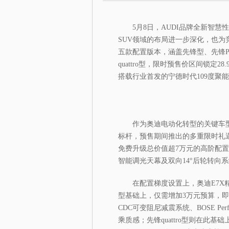
5月8日，AUDI品牌全新智慧
SUV领域的布局进一步深化，也
五款配置版本，涵盖先锋型、先锋Pr
quattro型，限时预售价区间锁定28
搭载行业首发的宁德时代109度聚
作为奥迪电动化转型的关键车型
标杆，预售期间推出的多重限时礼
免费升级总价值超7万元的高阶配置，涵
智能调光天幕及双向14°后轮转向
在配置梯度设置上，奥迪E7X
型基础上，仅需增加3万元预算，即
CDC可变阻尼减震系统、BOSE P
乘质感；先锋quattro型则在此基