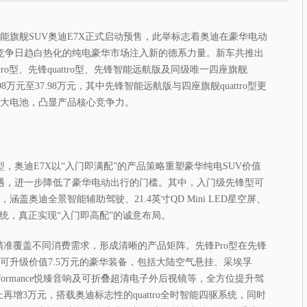
性能旗舰SUV奥迪E7X正式启动预售，此举标志着奥迪在豪华电动
为竞争日趋白热化的纯电豪华市场注入新的德系力量。新车共推出
o型、先锋quattro型、先锋智能远航版及同级唯一四座旗舰
.98万元至37.98万元，其中先锋智能远航版与四座旗舰quattro型更
能大电池，凸显产品核心竞争力。
，奥迪E7X以“入门即满配”的产品策略重塑豪华纯电SUV价值
遇，进一步降低了豪华电动出行的门槛。其中，入门级先锋型可
盖奥迪全景智能辅助驾驶、21.4英寸QD Mini LED星空屏、
系统，真正实现“入门即高配”的诚意布局。
精准覆盖不同消费需求，形成清晰的产品矩阵。先锋Pro型在先锋
可升级价值7.5万元的豪华装备，包括大陆空气悬挂、采埃孚
erformance悦臻音响及可折叠超清电子外后视镜等，全方位提升驾
础上再增3万元，搭载奥迪标志性的quattro全时智能四驱系统，同时