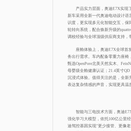
产品实力层面，奥迪E7X实
新车采用全新一代奥迪电动设计语
识度，更实现多元化智能交互，保
轮转向系统，配合焕新升级的quat
调校经验与全球顶级供应商支持，
座舱体验上，奥迪E7X全球首
务出行需求。车内配备零重力座椅
甄选OpenPore北美天然实木、Fe
母婴级全舱健康认证；21.4英寸QD Mi
沉浸式体验。值得关注的是，全新升
表达复杂情感的声音，实现更具温
智能与三电技术方面，奥迪E7
强化学习大模型，依托100亿公里
迪驾控基因实现“更少接管、更像老司