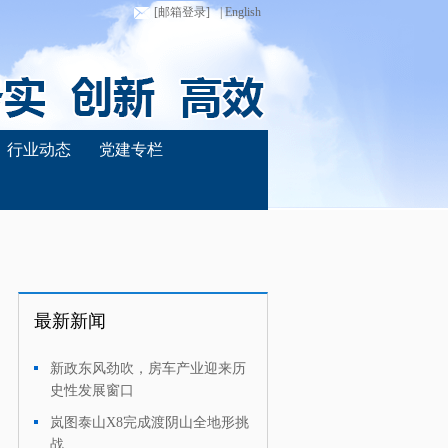
[邮箱登录]
| English
行业动态
党建专栏
最新新闻
新政东风劲吹，房车产业迎来历
·
史性发展窗口
岚图泰山X8完成渡阴山全地形挑
·
战