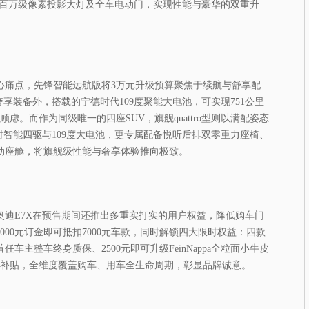
座椅、百万级像素投影大灯及全车电动门，实现性能与豪华的双重升
心痛点，先锋智能远航版将3万元升级预算聚焦于续航与舒享配
的奢享装备外，搭载的宁德时代109度聚能大电池，可实现751公里
顾虑。而作为同级唯一的四座SUV，旗舰quattro型则以满配姿态
o全时智能四驱与109度大电池，更专属配备悦听后排双零重力座椅、
联动座舱，将旗舰级性能与奢享体验推向极致。
奥迪E7X在预售期间还推出多重实打实的用户权益，降低购车门
000元订金即可抵扣7000元车款，同时解锁四大限时权益：四款
任车主整车终身质保、2500元即可升级FeinNappa全粒面小牛皮
现金补贴，全维度覆盖购车、用车全生命周期，彰显品牌诚意。