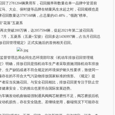
了2781204辆乘用车，召回频率和数量在单一品牌中皆居前
宝马、大众、保时捷等品牌在销量风生水起之时，召回规模也是
回数量达3797168辆，占总量的43.48%，“领跑”榜单。
“花落”五菱系
破200万辆，达2057594辆，促起2021年第二波召回高
7月，五菱系（五菱+宝骏）召回多达1436997辆，占当月召回总
车排放召回管理规定》正式实施后的首例相关召回。
监督管理总局会同生态环境部印发《机动车排放召回管理规
规定》明确，排放召回是指机动车生产者采取措施消除机动车排放
计、生产缺陷或者不符合规定的环境保护耐久性要求，致使同一
遍存在的不符合大气污染物排放国家标准的情形。《规定》提
产者应当实施召回。与安全召回相比，排放召回更专注于防止空
者健康安全，它的推出也更符合国际发展趋势。
车辆发动机曲轴箱强制通风阀阀芯耐磨性不足，阀芯磨损后机
发动机损伤，存在安全隐患。若继续使用，极端情况下可能存在