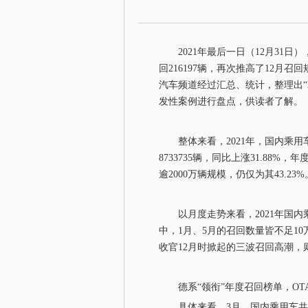
2021年最后一日（12月31日
回216197辆，再次推高了12月
汽车频道经过汇总、统计，整理出“
发性案例进行盘点，供读者了解。
整体来看，2021年，国内乘用车
8733735辆，同比上涨31.88
逾2000万辆规模，仍仅为其43.23%
以月度走势来看，2021年国内乘
中，1月、5月的召回数量皆不足10
收官12月时掀起的三波召回高潮，
德系“领衔”年度召回榜单，OT
具体来看，3月，国内乘用车共召回