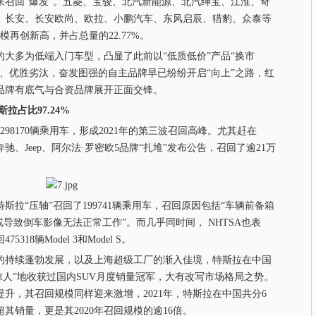
来召回“爆发”。五菱、宝骏、北汽新能源、北汽绅宝、江淮、奇
、长安、长安欧尚、欧拉、小鹏汽车、东风启辰、猎豹、众泰等
规模再创新高，并占总量的22.77%。
多为低端入门车型，凸显了此前以“低质低价”产品“换市
、优胜劣汰，奋发图强的自主品牌早已纷纷开启“向上”之路，红
品牌有底气与合资品牌展开正面交锋。
斯拉占比97.24%
98170辆乘用车，形成2021年的第三波召回高峰。尤其赶在
驰、Jeep、阿尔法·罗密欧5品牌“扎堆”发布公告，召回了逾21万
“压轴”召回了199741辆乘用车，召回原因包括“车辆前备箱
导致倒车影像无法正常工作”。而几乎同时间， NHTSA也表
8辆Model 3和Model S。
的持续蓬勃发展，以及上海超级工厂的渐入佳境，特斯拉在中国
是曾“惊人”地收获过国内SUV月度销量冠军，大有改写市场格局之势。
升，其召回规模同样迎来激增，2021年，特斯拉在中国共分6
超其销量，更是其2020年召回规模的逾16倍。