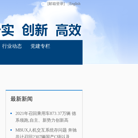
[邮箱登录]
| English
行业动态
党建专栏
最新新闻
2021年召回乘用车873.37万辆 德
·
系领跑,自主、新势力创新高
MBUX人机交互系统存问题 奔驰
·
共计召回2307辆国产C级以及进