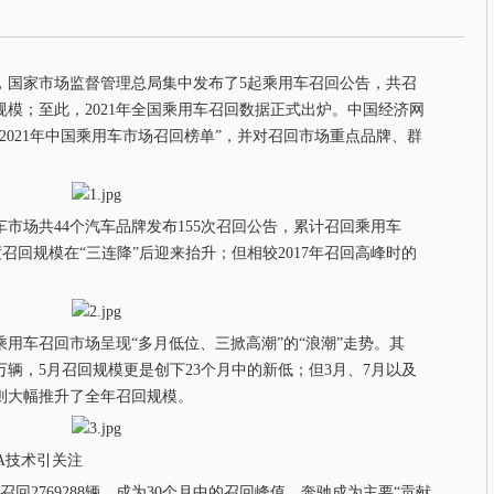
），国家市场监督管理总局集中发布了5起乘用车召回公告，共召
召回规模；至此，2021年全国乘用车召回数据正式出炉。中国经济网
2021年中国乘用车市场召回榜单”，并对召回市场重点品牌、群
市场共44个汽车品牌发布155次召回公告，累计召回乘用车
%，年度召回规模在“三连降”后迎来抬升；但相较2017年召回高峰时的
。
用车召回市场呈现“多月低位、三掀高潮”的“浪潮”走势。其
万辆，5月召回规模更是创下23个月中的新低；但3月、7月以及
则大幅推升了全年召回规模。
A技术引关注
2769288辆，成为30个月中的召回峰值。奔驰成为主要“贡献