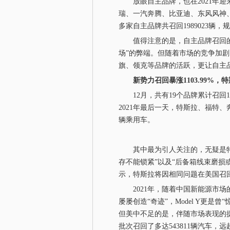
放眼自主品牌，也在2021年迎
瑞、一汽奔腾、比亚迪、东风风神
多家自主品牌共召回1989023辆，
值得注意的是，自主品牌召回的大
场”的弊端。但随着市场的竞争加剧
旗、领克等品牌的活跃，更让自主
新势力召回暴涨1103.99%，特
12月，共有19个品牌累计召回12
2021年最后一天，特斯拉、福特、奔
辆乘用车。
其中最为引人关注的，无疑是特斯拉
存不能锁紧”以及“后备箱线束磨损或
示，特斯拉将因相同问题在美国召回47531
2021年，随着中国新能源市场
屡屡创造“奇迹”，Model Y更
但美中不足的是，伴随市场表现的提
批次召回了多达543811辆汽车，远