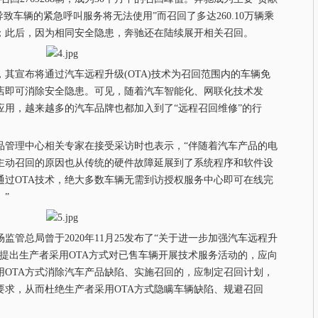
致车辆的紧急呼叫服务将无法使用”而召回了多达260.10万辆乘
回；此后，因为相同安全隐患，奔驰还在陆续展开相关召回。
宣布将通过汽车远程升级(OTA)技术为召回范围内的车辆免
店即可消除安全隐患。可见，随着汽车智能化、网联化技术发
应用，越来越多的汽车品牌也都加入到了“远程召回维修”的行
管理中心相关专家在接受采访时也表示，“伴随着汽车产品的电
主动召回的原因也从传统的硬件故障延展到了系统程序和软件设
通过OTA技术，绝大多数车辆无需到访授权服务中心即可在线完
”
管总局曾于2020年11月25发布了“关于进一步加强汽车远程升
，提出生产者采用OTA方式对已售车辆开展技术服务活动的，应向
用OTA方式消除汽车产品缺陷、实施召回的，应制定召回计划，
要求，从而杜绝生产者采用OTA方式隐瞒车辆缺陷、规避召回