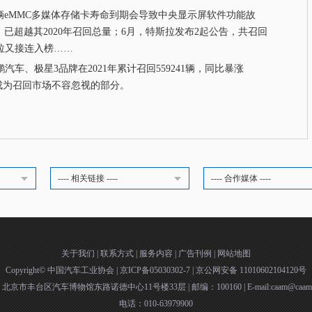
eMMC多媒体存储卡寿命到期会导致中央显示屏软件功能故
del X，已超越其2020年召回总量；6月，特斯拉发布2起公告，共召回
特斯拉又接连入榜……
、极星3品牌在2021年累计召回559241辆，同比暴涨
0%，成为召回市场不容忽视的部分。
---- 相关链接 ----
---- 合作媒体 ----
关于我们
|
联系方式
|
服务内容
|
广告刊例
|
网站地图
Copyright©
中国汽车工业协会
|
京ICP备05030302-7
|
京公网安备 11010602104120号
：北京市丰台区汽车博物馆东路诺德中心11号楼33层
|
邮编：100160
|
E-mail:caam@caam
电话：010-63979900