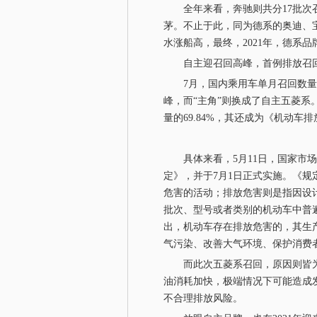
全年来看，奔驰则共分17批次召回
茅。不止于此，同为德系的奥迪、
水涨船高，最终，2021年，德系品牌召
自主迎召回高峰，首例排放召回
7月，国内乘用车单月召回数量再次突
峰，而“主角”则换成了自主五菱系。
量的69.84%，其还成为《机动
具体来看，5月11日，国家市场
定》，并于7月1日正式实施。《
危害的活动；排放危害则是指因设
批次、型号或者类别的机动车中普
出，机动车存在排放危害的，其生
气污染、改善大气环境、保护消费
而此次五菱系召回，原因则皆为
油消耗加快，极端情况下可能造成
不合理排放风险。