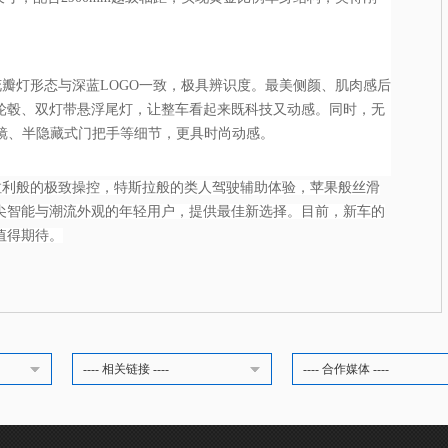
花瓣灯形态与深蓝LOGO一致，极具辨识度。最美侧颜、肌肉感后
动轮毂、双灯带悬浮尾灯，让整车看起来既科技又动感。同时，无
视镜、半隐藏式门把手等细节，更具时尚动感。
法拉利般的极致操控，特斯拉般的类人驾驶辅助体验，苹果般丝滑
尖智能与潮流外观的年轻用户，提供最佳新选择。目前，新车的
值得期待。
---- 相关链接 ----
---- 合作媒体 ----