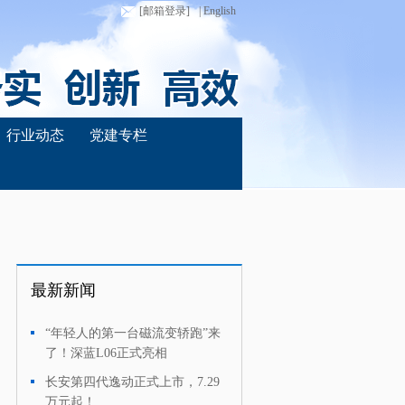
[邮箱登录]
| English
行业动态
党建专栏
最新新闻
“年轻人的第一台磁流变轿跑”来
·
了！深蓝L06正式亮相
长安第四代逸动正式上市，7.29
·
万元起！