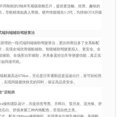
8芯片同制程的3纳米车规级座舱芯片，提供更流畅、丝滑、趣味的
，导航精准如真人带路。硬件性能领先1-2代，为持续OTA升级
式端到端辅助驾驶算法
拉同原理的一段式端到端辅助驾驶算法，更比特斯拉多了全系标配
片，实现全域丝滑领航辅助。智能辅助驾驶更拟人、更安全、全
领航辅助、全场景泊车辅助，并具备遥控泊车等便捷功能，真正实
车如同老司机。
C续航最高达670km，无论是日常通勤还是远途出行，皆可轻松胜
合，实现同级最快快充的同时，保证高品质安全。
款”后轮拱
Zyciora领衔团队设计，共提供苍穹黑、月晖白、莹月灰、流光银、舒
光石白、舒俱来紫三种内饰配色，呈现自然之美。
m的车身尺寸，配合2900mm越级轴距，实现黄金比例车身结构，美得刚