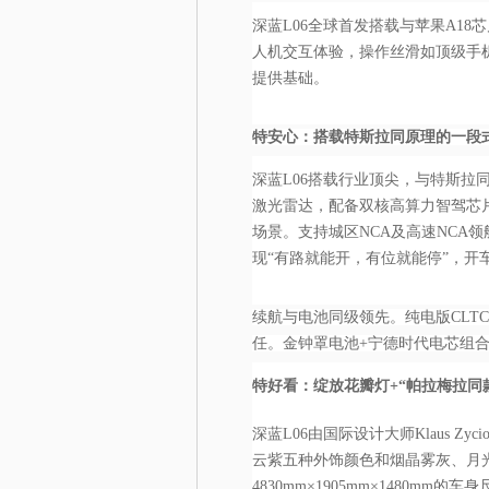
深蓝L06全球首发搭载与苹果A1
人机交互体验，操作丝滑如顶级手机
提供基础。
特安心：搭载特斯拉同原理的一段
深蓝L06搭载行业顶尖，与特斯
激光雷达，配备双核高算力智驾芯
场景。支持城区NCA及高速NCA
现“有路就能开，有位就能停”，开
续航与电池同级领先。纯电版CLT
任。金钟罩电池+宁德时代电芯组
特好看：绽放花瓣灯+“帕拉梅拉同
深蓝L06由国际设计大师Klaus 
云紫五种外饰颜色和烟晶雾灰、月
4830mm×1905mm×1480m