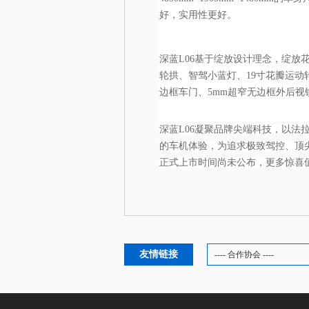
好，实用性更好。
深蓝L06基于绽放设计理念，绽放
轮拱、智驾小蓝灯、19寸花瓣运
边框车门、5mm超窄无边框外后
深蓝L06凝聚品牌尖端科技，以
的车机体验，为追求极致驾控、顶
正式上市时间尚未公布，更多惊喜
友情链接
---- 合作协会 ----