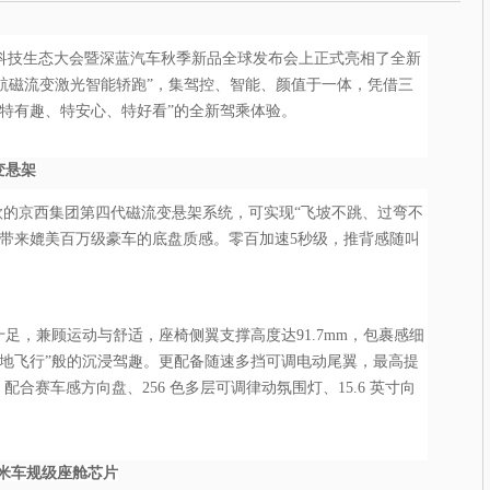
汽车科技生态大会暨深蓝汽车秋季新品全球发布会上正式亮相了全新
续航磁流变激光智能轿跑”，集驾控、智能、颜值于一体，凭借三
特有趣、特安心、特好看”的全新驾乘体验。
变悬架
B 同款的京西集团第四代磁流变悬架系统，可实现“飞坡不跳、过弯不
，带来媲美百万级豪车的底盘质感。零百加速5秒级，推背感随叫
十足，兼顾运动与舒适，座椅侧翼支撑高度达91.7mm，包裹感细
贴地飞行”般的沉浸驾趣。更配备随速多挡可调电动尾翼，最高提
配合赛车感方向盘、256 色多层可调律动氛围灯、15.6 英寸向
纳米车规级座舱芯片