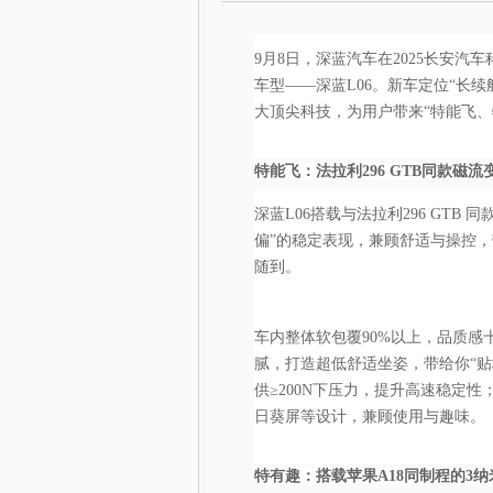
9月8日，深蓝汽车在2025长安
车型——深蓝L06。新车定位“长
大顶尖科技，为用户带来“特能飞、
特能飞：法拉利296 GTB同款磁流
深蓝L06搭载与法拉利296 GT
偏”的稳定表现，兼顾舒适与操控
随到。
车内整体软包覆90%以上，品质感
腻，打造超低舒适坐姿，带给你“
供≥200N下压力，提升高速稳定性；
日葵屏等设计，兼顾使用与趣味。
特有趣：搭载苹果A18同制程的3