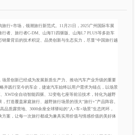
行+市场，领潮旅行新范式。11月21日，2025广州国际车展
行者、旅行者C-DM、山海T1四驱版、山海L7 PLUS等多款车
0万销量背后的技术积淀、品类创新与生态实力，尽显“中国旅行越
，场景创新已经成为发展新质生产力、推动汽车产业升级的重要
战略并践行至今的车企，捷途汽车始终以用户需求为锚点，以场景
M、XWD全自动智能四驱、32变电七座等前沿技术，转化为越野
，打造覆盖家庭旅行、越野旅行场景的强大“旅行+”产品阵容。
高品质露营地、3000余座全球驿站的“人+车+场景”生态闭环，
决方案，让每一次旅行都成为兼具实用价值与情感价值的美好体