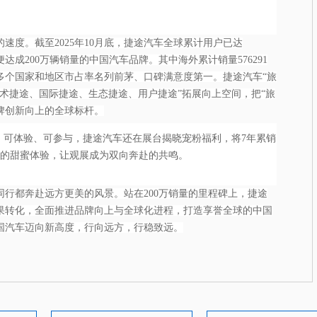
速度。截至2025年10月底，捷途汽车全球累计用户已达
年便达成200万辆销量的中国汽车品牌。其中海外累计销量576291
多个国家和地区市占率名列前茅、口碑满意度第一。捷途汽车“旅
技术捷途、国际捷途、生态捷途、用户捷途”拓展向上空间，把“旅
牌创新向上的全球标杆。
、可体验、可参与，捷途汽车还在展台揭晓宠粉福利，将7年累销
享的甜蜜体验，让观展成为双向奔赴的共鸣。
行都奔赴远方更美的风景。站在200万销量的里程碑上，捷途
果转化，全面推进品牌向上与全球化进程，打造享誉全球的中国
国汽车迈向新高度，行向远方，行稳致远。