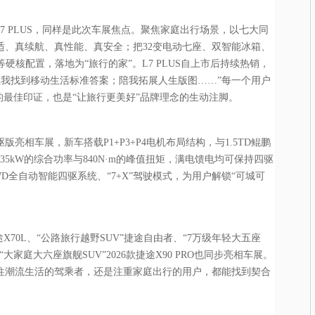
7 PLUS，同样是此次车展焦点。聚焦家庭出行场景，以七大同
适、真续航、真性能、真安全；把32变电动七座、双智能冰箱、
续航等硬核配置，落地为“旅行的家”。L7 PLUS自上市后持续热销，
让我找到移动生活标准答案；陪我拓展人生版图……”每一个用户
的最佳印证，也是“让旅行更美好”品牌理念的生动注脚。
驱版亮相车展，新车搭载P1+P3+P4电机布局结构，与1.5TD鲲鹏
5kW的综合功率与840N·m的峰值扭矩，满电馈电均可保持四驱
D全自动智能四驱系统、“7+X”驾驶模式，为用户解锁“可城可
X70L、“公路旅行越野SUV”捷途自由者、“7万级年轻大五座
“大家庭大六座旗舰SUV”2026款捷途X90 PRO也同步亮相车展。
往潮流生活的驾乘者，还是注重家庭出行的用户，都能找到契合