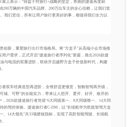
车展上表示：“得益于对旅行+战略的坚定，奔跑的捷途再度刷
销200万辆的中国汽车品牌。200万位车主的全心信赖，让我们觉
义。我们坚信，所有让用户旅行更美好的事，都值得我们全力以
品类创新，重塑旅行出行市场格局。将“方盒子”从高端小众市场推
用户需求，正式开启“捷途旅行者序列化”新篇，推出2026款捷
燃油与电混的双重进阶，联袂开启越野方盒子价值新时代，构建
阵。
行者双车经典造型再进阶，全维舒适更惬意，智舱智驾再升级，
、可城、可野”的全能实力，带来让人想开、爱开、好开、敢开的
2026款捷途旅行者凭借“6大同级第一、8大同级唯一、14大同
待的驾控体验。捷途旅行者C-DM，以“长续航华为乾崑智驾方盒
唯一、14大领先”共33项硬核指标，实现了高阶智能驾驶、长续航
合。