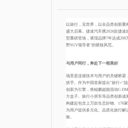
以旅行，见世界，以全品类创新重构旅
盛大启幕。捷途汽车携2026款捷途旅
型重磅登场，展现品牌7年达成20
野SUV领导者”的硬核风范。
与用户同行，奔赴下一程美好
场景是连接技术与用户的关键桥梁
抓手。作为中国首家提出“旅行+”
创新为引擎，将鲲鹏超能混动C-D
方盒子、旅行小房车等品类创新成果
构建起包含上万款生态好物、176家
为用户提供多元化、品质化旅行解
验。