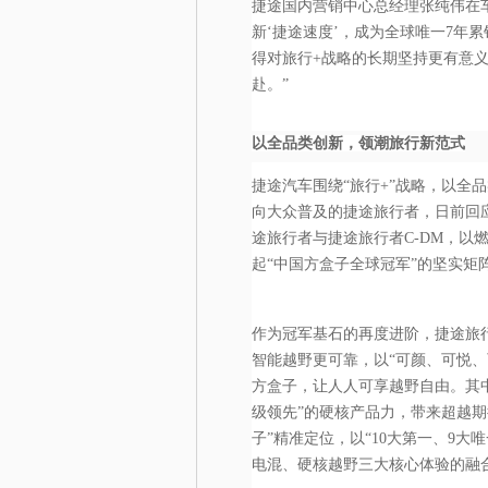
捷途国内营销中心总经理张纯伟在
新‘捷途速度’，成为全球唯一7年累
得对旅行+战略的长期坚持更有意
赴。”
以全品类创新，领潮旅行新范式
捷途汽车围绕“旅行+”战略，以全
向大众普及的捷途旅行者，日前回应
途旅行者与捷途旅行者C-DM，以
起“中国方盒子全球冠军”的坚实矩
作为冠军基石的再度进阶，捷途旅
智能越野更可靠，以“可颜、可悦
方盒子，让人人可享越野自由。其中，
级领先”的硬核产品力，带来超越期
子”精准定位，以“10大第一、9大
电混、硬核越野三大核心体验的融