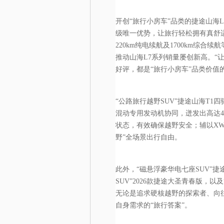
开创“旅行小房车”品类的捷途山海L
级唯一优势，让旅行轻松拥有真舒
220km纯电续航及1700km综合
推动山海L7系列销量屡创新高。“
好评，都是“旅行小房车”品类价值
“公路旅行越野SUV”捷途山海T1四
混动专用发动机协同，迸发出高达43
状态，有效确保越野安全；辅以XW
野”全场景出行自由。
此外，“磁悬浮豪华电七座SUV”捷途
SUV”2026款捷途大圣青春版，以及
无论是追求硬核越野的探索者、向
自身需求的“旅行答案”。