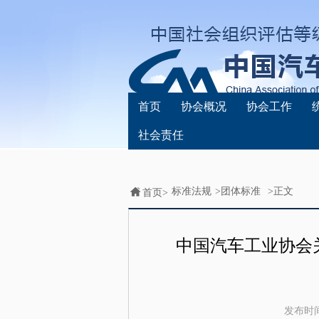
首页
协会概况
协会工作
社会责任
标准法规
>
团体标准
>正文
首页>
中国汽车工业协会关
发布时