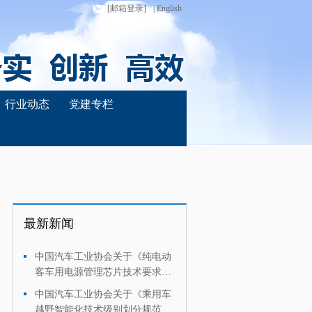
[邮箱登录]
| English
行业动态
党建专栏
最新新闻
中国汽车工业协会关于《纯电动
·
客车用电源管理芯片技术要求及
试验方法》团体标准征求意见的
中国汽车工业协会关于《乘用车
·
通知
越野智能化技术级别划分规范》