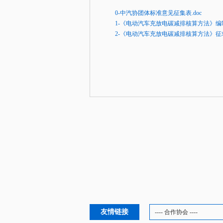
0-中汽协团体标准意见征集表.doc
1-《电动汽车充放电碳减排核算方法》编制说
2-《电动汽车充放电碳减排核算方法》征求意
友情链接
---- 合作协会 ----