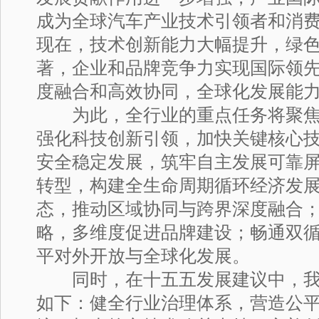
成为全球汽车产业技术引领者和消
现在，技术创新能力大幅提升，绿
著，企业和品牌竞争力实现国际领
度融合和高效协同，全球化发展能
为此，全行业的重点任务将聚焦
强化科技创新引领，加快关键核心
安全稳定发展，筑牢自主发展可靠
转型，构建全生命周期循环经济发
态，推动区域协同与跨界深度融合
略，多维度促进品牌建设；畅通双
平对外开放与全球化发展。
同时，在十五五发展建议中，我
如下：健全行业治理体系，营造公