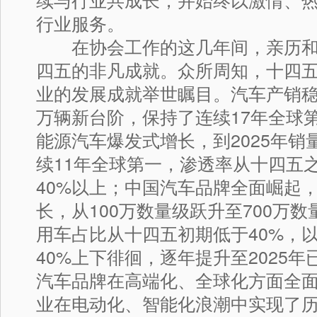
行业服务。
在协会工作的这几年间，亲历和
四五的非凡成就。众所周知，十四
业的发展成就举世瞩目。汽车产销稳定
万辆新台阶，保持了连续17年全球
能源汽车爆发式增长，到2025年销量
续11年全球第一，渗透率从十四五
40%以上；中国汽车品牌全面崛起
长，从100万数量级跃升至700万
用车占比从十四五初期低于40%，
40%上下徘徊，逐年提升至2025年
汽车品牌在高端化、全球化方面全
业在电动化、智能化浪潮中实现了