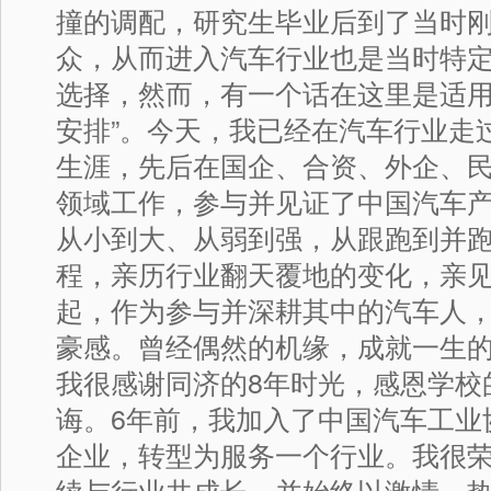
撞的调配，研究生毕业后到了当时
众，从而进入汽车行业也是当时特
选择，然而，有一个话在这里是适用
安排”。今天，我已经在汽车行业走
生涯，先后在国企、合资、外企、
领域工作，参与并见证了中国汽车
从小到大、从弱到强，从跟跑到并
程，亲历行业翻天覆地的变化，亲
起，作为参与并深耕其中的汽车人
豪感。曾经偶然的机缘，成就一生
我很感谢同济的8年时光，感恩学校
诲。6年前，我加入了中国汽车工业
企业，转型为服务一个行业。我很
续与行业共成长，并始终以激情、