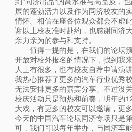
到"同济出品"的高水准与高品质，
展的蓬勃活力以及作为同济校友的
情怀。相信在座各位观众都会不虚
谢以上校友准时赴约，也感谢同济
亲力亲为的参与和支持。
值得一提的是，在我们的论坛预
开放对校外报名的情况下，找到我
人士有很多，也有校友自荐申请演
我热心推荐了更多的汽车行业优秀
无法安排更多的嘉宾分享。不过没关
校庆活动只是预热和前奏，明年的1
大戏，有更多的校友可以邀请，更
今天的中国汽车论坛同济专场只是
可，我们可以每年举办，与同济车