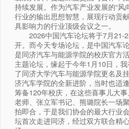
持续发展。作为汽车产业发展的“风
行业的输出思想智慧，展现行动贡
具影响力的行业顶级会议之一。
2026中国汽车论坛将于7月21-
开。而今天专场论坛，是中国汽车
是同济汽车与能源学院的校庆官方
主题论坛，缘起于今年1月10日，
了同济大学汽车与能源学院更名及
济汽车学院的全新进阶，当时也适
筹备120年校庆，在这些喜事儿大
老师、张立军书记、熊璐院长一场
拍即合，于是我们协会的最大行业会议
坛首次走进同济，经过双方联合精