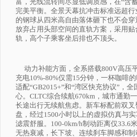
富，光线流转间尽显低调质感，在“含蓄
完美平衡。全景天幕抗冲击标准远超行业
的钢球从四米高自由落体砸下也不会穿
放弃占用头部空间的直轨方案，采用贴
轨，高个子乘客坐后排也不顶头。
动力补能方面，全系搭载800V高压
充电10%-80%仅需15分钟，一杯咖
适配“GB2015+”和“湾区快充协议”
心。CLTC综合续航670km，城市通
长途出行无续航焦虑。新车标配前双叉
盘，经过1500小时以上的虚拟仿真与
滤震舒服。100-0km/h制动距离仅33.
无热衰减，长下坡、连续刹车脚感和制