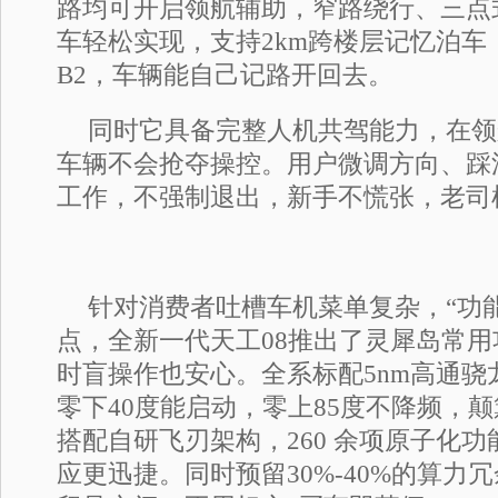
路均可开启领航辅助，窄路绕行、三点
车轻松实现，支持2km跨楼层记忆泊车
B2，车辆能自己记路开回去。
同时它具备完整人机共驾能力，在领
车辆不会抢夺操控。用户微调方向、踩
工作，不强制退出，新手不慌张，老司
针对消费者吐槽车机菜单复杂，“功
点，全新一代天工08推出了灵犀岛常
时盲操作也安心。全系标配5nm高通骁龙
零下40度能启动，零上85度不降频，
搭配自研飞刃架构，260 余项原子化
应更迅捷。同时预留30%-40%的算力冗