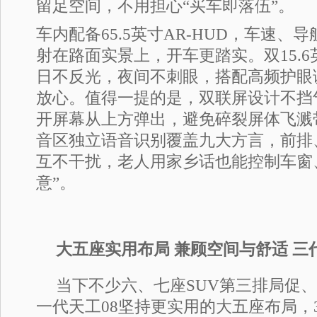
留足空间，不用担心“买车即落伍”。
车内配备65.5英寸AR-HUD，车速、
射在路面实景上，开车更踏实。双15.
日不反光，夜间不刺眼，搭配高频护眼
放心。值得一提的是，双联屏设计不挡
开屏幕从上方弹出，避免碎裂屏体飞溅
音区独立语音识别覆盖九大方言，前排
互不干扰，老人用家乡话也能控制车窗
意”。
大五座实用布局 兼顾空间与舒适 三
当下不少六、七座SUV第三排局促
一代天工08坚持更实用的大五座布局，