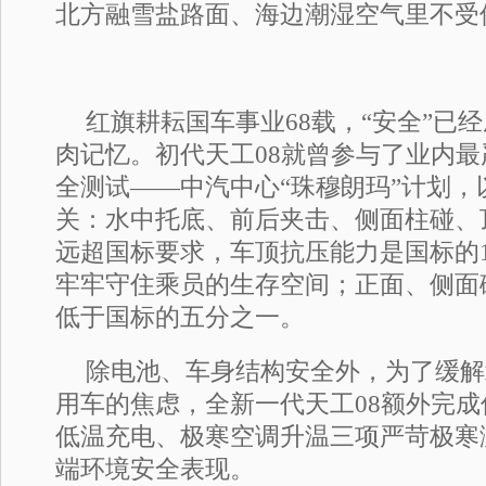
北方融雪盐路面、海边潮湿空气里不受
红旗耕耘国车事业68载，“安全”已
肉记忆。初代天工08就曾参与了业内
全测试——中汽中心“珠穆朗玛”计划，
关：水中托底、前后夹击、侧面柱碰、
远超国标要求，车顶抗压能力是国标的1
牢牢守住乘员的生存空间；正面、侧面
低于国标的五分之一。
除电池、车身结构安全外，为了缓解
用车的焦虑，全新一代天工08额外完
低温充电、极寒空调升温三项严苛极寒
端环境安全表现。