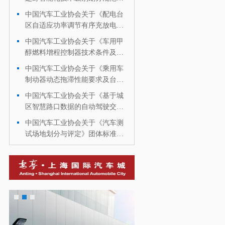
团体标准征求意见的通知
中国汽车工业协会关于《配电台
·
区自适应功率调节有序充放电技
术规范》团体标准征求意见的通
中国汽车工业协会关于《车用甲
·
知
醇燃料增程控制器技术条件及试
验方法》团体标准征求意见的通
中国汽车工业协会关于《乘用车
·
知
制动器动态拖滞性能要求及台架
试验方法》团体标准征求意见的
中国汽车工业协会关于《基于城
·
通知
区智慧路口数据的自动驾驶交通
流场景库构建规范》团体标准征
中国汽车工业协会关于《汽车测
·
求意见的通知
试场地划分与评定》团体标准征
求意见的通知