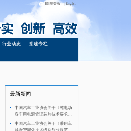
[邮箱登录]
| English
行业动态
党建专栏
最新新闻
中国汽车工业协会关于《纯电动
·
客车用电源管理芯片技术要求及
试验方法》团体标准征求意见的
中国汽车工业协会关于《乘用车
·
通知
越野智能化技术级别划分规范》