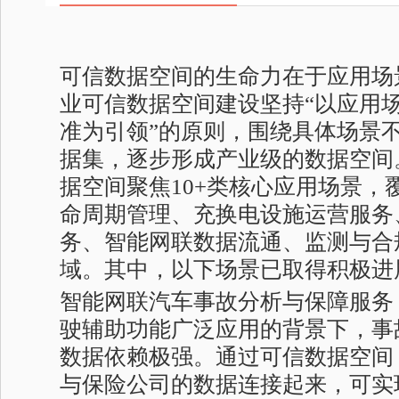
可信数据空间的生命力在于应用场
业可信数据空间建设坚持“以应用
准为引领”的原则，围绕具体场景
据集，逐步形成产业级的数据空间
据空间聚焦10+类核心应用场景，
命周期管理、充换电设施运营服务
务、智能网联数据流通、监测与合
域。其中，以下场景已取得积极进
智能网联汽车事故分析与保障服务：
驶辅助功能广泛应用的背景下，事
数据依赖极强。通过可信数据空间
与保险公司的数据连接起来，可实