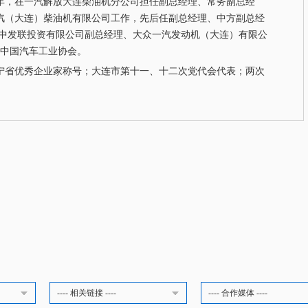
007年，在一汽解放大连柴油机分公司担任副总经理、常务副总经
依茨一汽（大连）柴油机有限公司工作，先后任副总经理、中方副总经
出任中发联投资有限公司副总经理、大众一汽发动机（大连）有限公
职中国汽车工业协会。
宁省优秀企业家称号；大连市第十一、十二次党代会代表；两次
。
---- 相关链接 ----
---- 合作媒体 ----